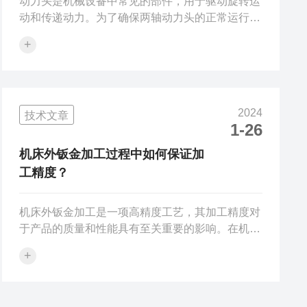
动力头是机械设备中常见的部件，用于驱动旋转运
动和传递动力。为了确保两轴动力头的正常运行和
延长其使用寿命，需要定期进行维护保养工作。以
+
下是几种常见的动力头维修保养攻略：1、清洁润
滑：定期清洁和润滑是保持两轴动力头正常运行的
关键步骤。使用合适的清洁剂清洁表面和内部零
件，确保清除积聚的灰尘、污垢和金属屑，以防止
2024
技术文章
摩擦和磨损。同时，定期给关键部位添加适量的润
1-26
滑油或润滑脂，保持部件间的良好润滑状态。2、
检查零部件：定期检查动力头的各个零部件，包括
机床外钣金加工过程中如何保证加
轴承、齿轮、联轴器等，确保它们没有松动、磨...
工精度？
机床外钣金加工是一项高精度工艺，其加工精度对
于产品的质量和性能具有至关重要的影响。在机床
外钣金加工过程中，保证加工精度是非常重要的一
+
个环节。那么，如何才能保证机床外钣金加工的加
工精度呢？下面是一些有效的方法。首先，正确选
择合适的材料和工具是保证设备加工精度的关键。