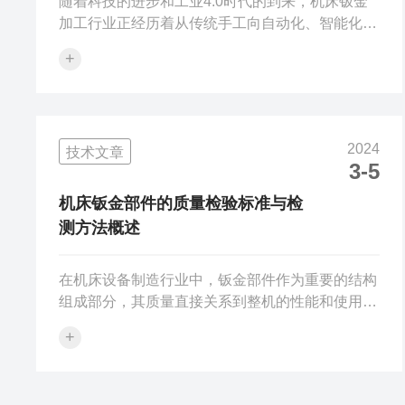
随着科技的进步和工业4.0时代的到来，机床钣金
加工行业正经历着从传统手工向自动化、智能化生
产的深刻变革。自动化生产线的设计与实施是推动
+
这一转变的核心环节，它不仅能够显著提升生产效
率，降低劳动强度，还能确保钣金产品的高精度和
一致性。首先，在设计阶段，机床钣金加工自动化
生产线应充分考虑其工艺流程的完整性与连续性。
2024
技术文章
整个系统通常包括自动上料、精密下料(如激光切
3-5
割、等离子切割)、柔性折弯、自动焊接、表面处
理以及成品检测等多个环节。设计时需根据钣金材
机床钣金部件的质量检验标准与检
质特性、产品结构和生产需求，合理配置相...
测方法概述
在机床设备制造行业中，钣金部件作为重要的结构
组成部分，其质量直接关系到整机的性能和使用寿
命。因此，对机床钣金部件进行严格的质量检验和
+
采用科学的检测方法显得尤为重要。本文将从质量
检验标准和检测方法两个方面对此进行深入探讨。
首先，机床钣金部件的质量检验标准主要包括以下