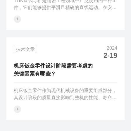
THK直线导轨是精密工程领域中广泛使用的一种组
件，它们能够提供平滑且精确的直线运动。在安装
THK直线导轨时，为了确保最小误差和最优性能，
+
以下是一些关键步骤和注意事项：1、清洁导轨和
滑块：在安装之前，使用专用的清洁剂和无尘布清
洁导轨和滑块的接触面，以去除任何灰尘、油脂或
其他污染物。2、检查安装基准面：确保安装导轨
2024
技术文章
的基准面平整、干净，并且具有足够的刚性。使用
2-19
水平仪和直尺检查基准面的平整度和垂直度。3、
预装配和对准：在正式固定导轨之前，先进行预装
机床钣金零件设计阶段需要考虑的
配，调整滑块与导轨之间的相对位置，确...
关键因素有哪些？
机床钣金零件作为现代机械设备的重要组成部分，
其设计阶段的质量直接影响到整机的性能、寿命以
及生产效率。在设计机床钣金零件时，需要充分考
+
虑多个关键因素以确保其满足功能需求、加工可行
性及成本效益。首先，功能性是机床钣金零件设计
的核心要素。设计师必须对零件在设备中的作用有