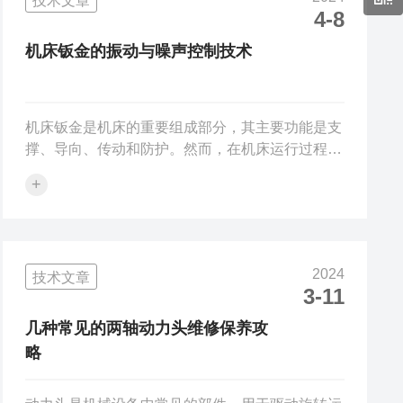
技术文章
制造过程以及实际工作条件等因素。通过理论模型
4-8
结合实验数据，如应力-应变曲线、S-N曲线等进行
定量评估。其中，有限元分析(FEA)是目前广泛应
机床钣金的振动与噪声控制技术
用的一种手段，它能模拟真实工况下...
机床钣金是机床的重要组成部分，其主要功能是支
撑、导向、传动和防护。然而，在机床运行过程
中，机床钣金会产生振动和噪声，影响加工精度和
+
工作环境。因此，控制机床钣金的振动和噪声是提
高机床性能的重要途径。本文将简要介绍设备的振
动与噪声控制技术。一、振动控制技术1.静态刚度
优化：通过优化设备的结构设计，提高其静态刚
2024
技术文章
度，从而降低振动。例如，采用箱形结构、增加筋
3-11
板等方式来增强钣金的刚度。2.动态刚度优化：在
满足静态刚度的前提下，优化设备的动态刚度，以
几种常见的两轴动力头维修保养攻
降低振动。这可以通过有限元分析软件进行模...
略