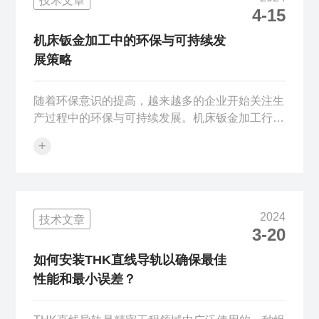
技术文章
计和制造过程中的潜在弱点，从而预测轴承在实际
4-15
运行条件下的性能和寿命。1、静态和动态负载测
试对THK关节轴承进行静态和动态负载测试可以模
机床钣金加工中的环保与可持续发
拟其在静止和运动状态下的承载能力。...
展策略
随着环保意识的提高，越来越多的企业开始关注生
产过程中的环保与可持续发展。机床钣金加工行业
也不例外。在设备加工过程中，实施环保与可持续
+
发展策略不仅可以降低对环境的影响，还可以提高
企业的竞争力。本文将探讨机床钣金加工中环保与
可持续发展策略的实施途径。一、环保与可持续发
展的重要性1.保护环境设备加工过程中会产生噪
2024
技术文章
声、废气和废水等污染。实施环保措施可以减少这
3-20
些污染，保护环境。2.节能降耗环保与可持续发展
策略鼓励采用节能降耗的加工方法和技术，降低生
如何安装THK直线导轨以确保最佳
产成本，提高企业效益。3.提高企业形象...
性能和最小误差？