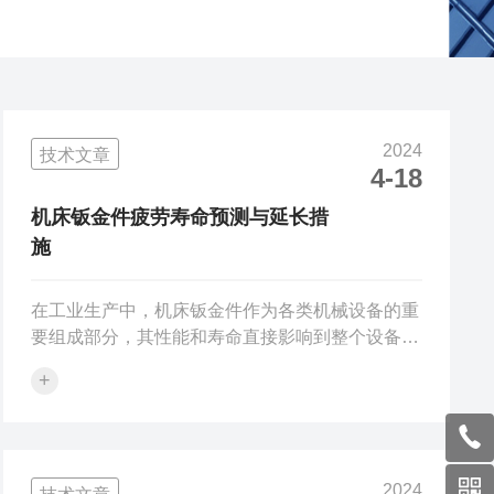
2024
技术文章
4-18
机床钣金件疲劳寿命预测与延长措
施
在工业生产中，机床钣金件作为各类机械设备的重
要组成部分，其性能和寿命直接影响到整个设备的
工作效率与使用寿命。尤其是在长期、重复载荷的
+
作用下，机床钣金件可能会出现疲劳破坏现象，因
此，准确预测其疲劳寿命并采取有效措施延长使用
寿命显得尤为重要。一、疲劳寿命预测机床钣金件
的疲劳寿命预测主要依赖于材料性质、结构设计、
2024