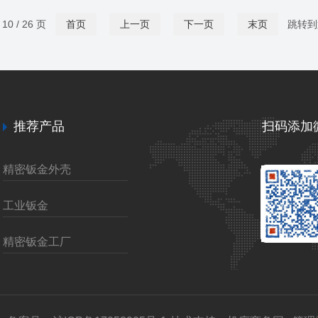
清晰理解，如保护内部精密部件、引导散热、承载
负荷等，并根据实际工作环境和使用条件，合理确
0 / 26 页
首页
上一页
下一页
末页
跳转到
定材料类型(如不锈钢、碳钢或铝板等)、厚度、强
度和硬度要求，确保零件具备足够的结构稳定性和
耐用性。其次，加工工艺适应性也是重要的...
推荐产品
扫码添加
精密钣金外壳
工业钣金
精密钣金工厂