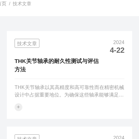
首页
/ 技术文章
2024
技术文章
4-22
THK关节轴承的耐久性测试与评估
方法
THK关节轴承以其高精度和高可靠性而在精密机械
设计中占据重要地位。为确保这些轴承能够满足应
用中的长期使用要求，进行耐久性测试与评估是至
+
关重要的。本文将介绍几种评估THK关节轴承耐久
性的方法，帮助工程师和技术人员确保其设计的可
靠性。在讨论测试方法之前，理解耐久性测试的重
要性是必要的。耐久性测试可以揭示轴承材料、设
2024