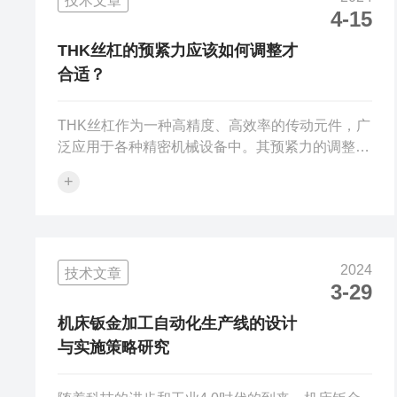
技术文章
结构刚性不足，会导致机床产生变形，从而影响加
4-15
工精度和表面质量。因此，设计师需要充分考虑钣
金结构的刚度要求，合理布置加强筋和支撑，以提
THK丝杠的预紧力应该如何调整才
高结构的刚性，确保机床在各种负荷下都能保...
合适？
THK丝杠作为一种高精度、高效率的传动元件，广
泛应用于各种精密机械设备中。其预紧力的调整对
于保证THK丝杠的传动精度和稳定性至关重要。下
+
面将从THK丝杠的基本概念、预紧力的定义、预紧
力的调整方法、注意事项等方面进行详细阐述。
THK丝杠基本概念：THK丝杠主要由丝杠本体、滚
珠、螺母等部分组成。它可以将旋转运动转换为直
2024
技术文章
线运动，或反之。丝杠的传动过程依靠滚珠在轨道
3-29
上滚动来实现，具有精度高、摩擦系数低、发热
少、效率高等优点。预紧力的定义：预紧力是指在
机床钣金加工自动化生产线的设计
丝杠未承载任何外加负荷时，通过调整...
与实施策略研究