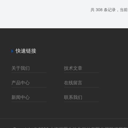
几个方面：1.材料性能：检验所使用的钣金材料是
否符合设计要求，包括材质、厚度、抗拉强度、屈
共 308 条记录，当前 1
服强度、硬度以及耐腐蚀性等物理机械性能指标。
2.尺寸精度：严格按照图纸要求检查钣金件的尺寸
公差，包括长度、宽度、高度、孔径、圆...
快速链接
关于我们
技术文章
产品中心
在线留言
新闻中心
联系我们