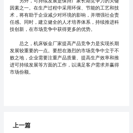
另外，可持续发展是保持厂家长期竞争力的关键
因素之一。在生产过程中采用环保、节能的工艺和技
术，将有助于企业减少对环境的影响，并增强社会责
任感。同时，建立健全的人才培养体系，持续推进科
技创新，在市场竞争中获得更多的优势。
总之，
机床钣金厂家
提高产品竞争力是实现长期
发展较重要的一点。要想在激烈的市场竞争中立于不
败之地，企业需要注重产品质量、提高生产效率和推
进可持续发展等方面的工作，以满足客户需求并赢得
市场份额。
上一篇