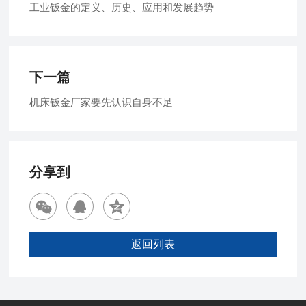
工业钣金的定义、历史、应用和发展趋势
下一篇
机床钣金厂家要先认识自身不足
分享到
返回列表