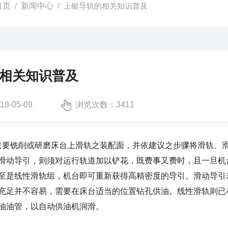
首页
/
新闻中心
/ 上银导轨的相关知识普及
相关知识普及
-05-09
浏览次数：3411
只要铣削或研磨床台上滑轨之装配面，并依建议之步骤将滑轨、
滑动导引，则须对运行轨道加以铲花，既费事又费时，且一旦机
至是线性滑轨组，机台即可重新获得高精密度的导引。滑动导引
充足并不容易，需要在床台适当的位置钻孔供油。线性滑轨则已
油油管，以自动供油机润滑。