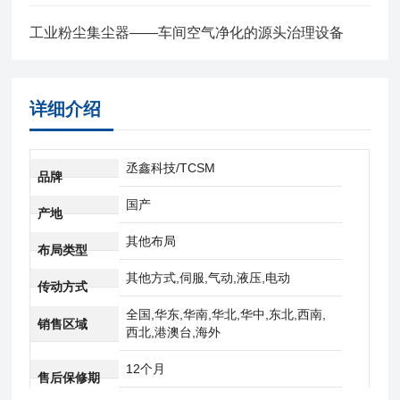
工业粉尘集尘器——车间空气净化的源头治理设备
详细介绍
丞鑫科技/TCSM
品牌
国产
产地
其他布局
布局类型
其他方式,伺服,气动,液压,电动
传动方式
全国,华东,华南,华北,华中,东北,西南,
销售区域
西北,港澳台,海外
12个月
售后保修期