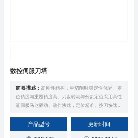
数控伺服刀塔
简要描述：
高刚性结构，重切削时稳定性优异。定
位精度与重覆精度高。刀盘转动与分割定位采用高性
能伺服马达驱动。动作快速，定位精准。换刀快速，
无乱刀问题。动作顺畅，无噪音。刀塔组装后，再配
合伺服控制精修，保证刀塔精度5μ以内。通用於各
产品型号
更新时间
种CNC控制器。零组件自制率高达80%，*自我掌控