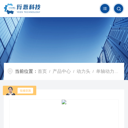
当前位置：
首页
产品中心
动力头
单轴动力头
/
/
/
/ Z