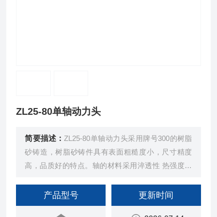
ZL25-80单轴动力头
简要描述：
ZL25-80单轴动力头采用牌号300的树脂
砂铸造，树脂砂铸件具有表面粗糙度小，尺寸精度
高，品质好的特点。轴的材料采用淬透性 热强度性
可切削性都比较好 冷变形时塑性好的洛钼合金钢加
工制作的 轴承前后都是日本牌号角接触的精密轴
产品型号
更新时间
承，本产品具有转速高 刚性好 精度高的等优点