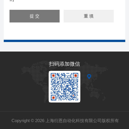
=7
扫码添加微信
Copyright © 2026 上海衍恩自动化科技有限公司版权所有