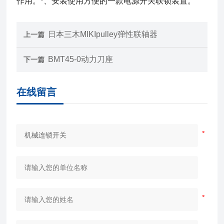
作用。*、安装使用方便的一款电源开关联锁装置。
日本三木MIKIpulley弹性联轴器
上一篇
BMT45-0动力刀座
下一篇
在线留言