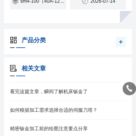
sm4-100（40A-125A）
2026-07-14
产品分类
相关文章
看完这篇文章，瞬间了解机床钣金了
如何根据加工需求选择合适的伺服刀塔？
精密钣金加工前的绘图注意要点分享