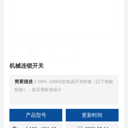
机械连锁开关
简要描述：
SM4- 100KD型电源开关联锁（以下简称
联锁），是采用标准设计
产品型号
更新时间