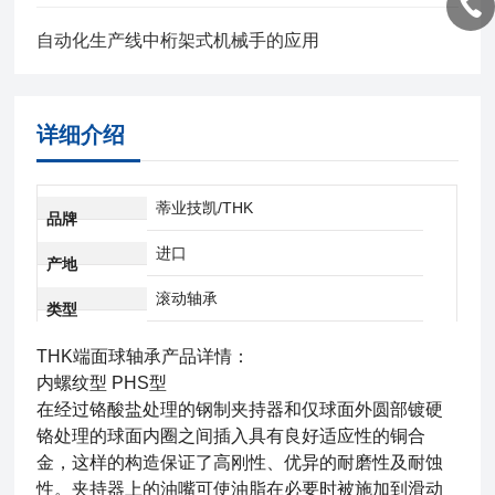
自动化生产线中桁架式机械手的应用
详细介绍
蒂业技凯/THK
品牌
进口
产地
滚动轴承
类型
THK端面球轴承
产品详情：
内螺纹型 PHS型
在经过铬酸盐处理的钢制夹持器和仅球面外圆部镀硬
铬处理的球面内圈之间插入具有良好适应性的铜合
金，这样的构造保证了高刚性、优异的耐磨性及耐蚀
性。夹持器上的油嘴可使油脂在必要时被施加到滑动