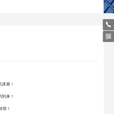
机床展！
的到来！
技馆！